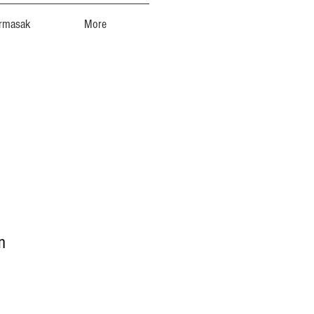
rmasak
More
n