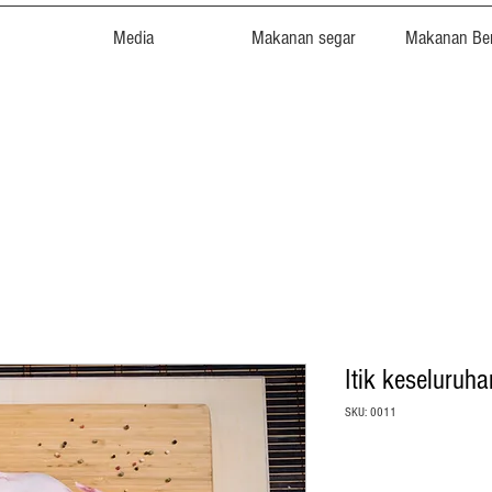
Media
Makanan segar
Makanan Be
Itik keseluruha
SKU: 0011